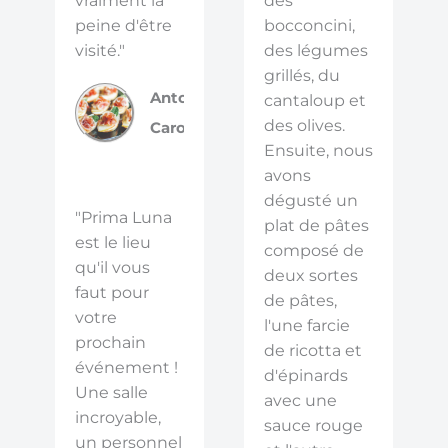
vraiment la
des
peine d'être
bocconcini,
visité."
des légumes
grillés, du
Antoinette
cantaloup et
des olives.
Carosielli
Ensuite, nous
avons
dégusté un
"Prima Luna
plat de pâtes
est le lieu
composé de
qu'il vous
deux sortes
faut pour
de pâtes,
votre
l'une farcie
prochain
de ricotta et
événement !
d'épinards
Une salle
avec une
incroyable,
sauce rouge
un personnel