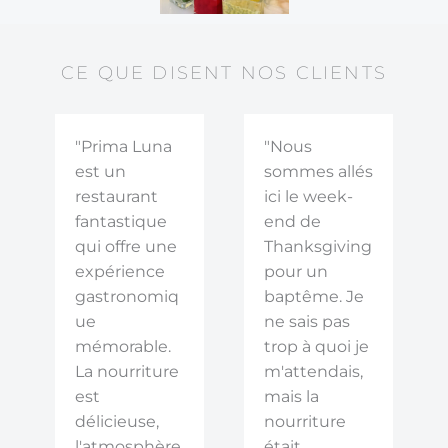
CE QUE DISENT NOS CLIENTS
"Prima Luna
"Nous
est un
sommes allés
restaurant
ici le week-
fantastique
end de
qui offre une
Thanksgiving
expérience
pour un
gastronomiq
baptême. Je
ue
ne sais pas
mémorable.
trop à quoi je
La nourriture
m'attendais,
est
mais la
délicieuse,
nourriture
l'atmosphère
était