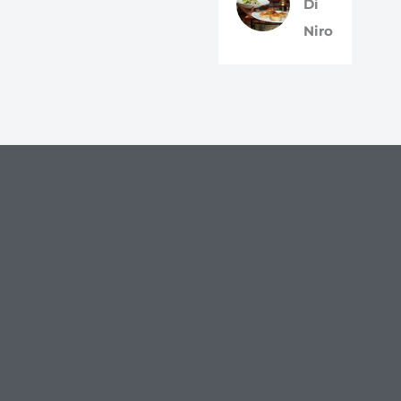
Di
Niro