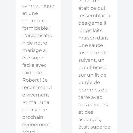
et l'autre
sympathique
était ce qui
et une
ressemblait à
nourriture
des gemelli
formidable !
longs faits
L'organisatio
maison dans
n de notre
une sauce
mariage a
rosée. Le plat
été super
suivant, un
facile avec
bœuf braisé
l'aide de
sur un lit de
Robert ! Je
purée de
recommand
pommes de
e vivement
terre avec
Prima Luna
des carottes
pour votre
et des
prochain
asperges,
événement.
était superbe
Merci !"