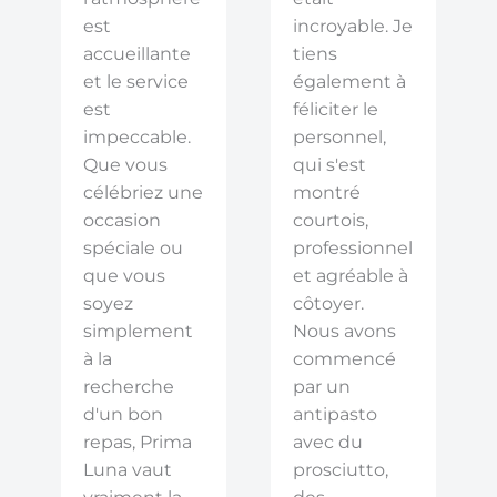
est
incroyable. Je
accueillante
tiens
et le service
également à
est
féliciter le
impeccable.
personnel,
Que vous
qui s'est
célébriez une
montré
occasion
courtois,
spéciale ou
professionnel
que vous
et agréable à
soyez
côtoyer.
simplement
Nous avons
à la
commencé
recherche
par un
d'un bon
antipasto
repas, Prima
avec du
Luna vaut
prosciutto,