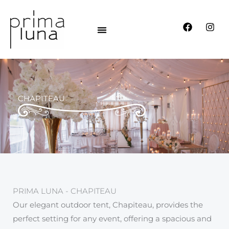
Aller
au
F
I
contenu
a
n
c
s
e
t
b
a
o
g
o
r
k
a
CHAPITEAU
m
PRIMA LUNA - CHAPITEAU
Our elegant outdoor tent, Chapiteau, provides the
perfect setting for any event, offering a spacious and