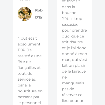
et fondait
dans la
Roberto
bouche.
D'Errico
J'étais trop
rassasiée
pour prendre
quoi que ce
"Tout était
soit d'autre
absolument
et je l'ai donc
TOP. J'ai
donné à mon
assisté à une
mari, qui s'est
fête de
fait un plaisir
fiançailles et
de le faire. Je
tout, du
ne
service au
manquerais
bar à la
pas de
nourriture en
réserver ce
passant par
lieu pour un
le personnel