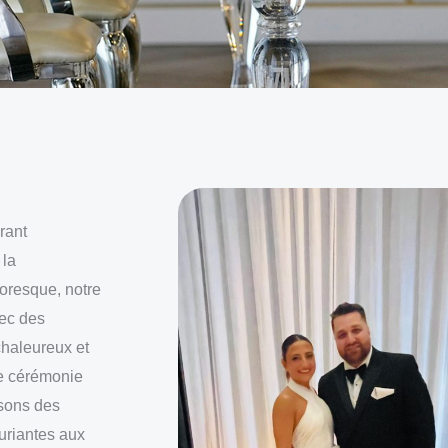
rant
 la
toresque, notre
ec des
chaleureux et
ne cérémonie
osons des
xuriantes aux