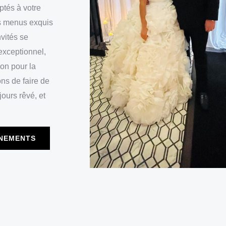
ptés à votre
es menus exquis
nvités se
exceptionnel,
ion pour la
ns de faire de
jours rêvé, et
ÉNEMENTS